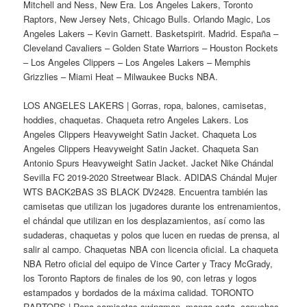
Mitchell and Ness, New Era. Los Angeles Lakers, Toronto
Raptors, New Jersey Nets, Chicago Bulls. Orlando Magic, Los
Angeles Lakers – Kevin Garnett. Basketspirit. Madrid. España –
Cleveland Cavaliers – Golden State Warriors – Houston Rockets
– Los Angeles Clippers – Los Angeles Lakers – Memphis
Grizzlies – Miami Heat – Milwaukee Bucks NBA.
LOS ANGELES LAKERS | Gorras, ropa, balones, camisetas,
hoddies, chaquetas. Chaqueta retro Angeles Lakers. Los
Angeles Clippers Heavyweight Satin Jacket. Chaqueta Los
Angeles Clippers Heavyweight Satin Jacket. Chaqueta San
Antonio Spurs Heavyweight Satin Jacket. Jacket Nike Chándal
Sevilla FC 2019-2020 Streetwear Black. ADIDAS Chándal Mujer
WTS BACK2BAS 3S BLACK DV2428. Encuentra también las
camisetas que utilizan los jugadores durante los entrenamientos,
el chándal que utilizan en los desplazamientos, así como las
sudaderas, chaquetas y polos que lucen en ruedas de prensa, al
salir al campo. Chaquetas NBA con licencia oficial. La chaqueta
NBA Retro oficial del equipo de Vince Carter y Tracy McGrady,
los Toronto Raptors de finales de los 90, con letras y logos
estampados y bordados de la máxima calidad. TORONTO
RAPTORS | Ropa camisetas swingman, manga corta, capuchas,