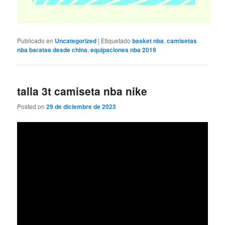
Publicado en
Uncategorized
|
Etiquetado
basket nba
,
camisetas
nba baratas desde china
,
equipaciones nba 2019
talla 3t camiseta nba nike
Posted on
29 de diciembre de 2023