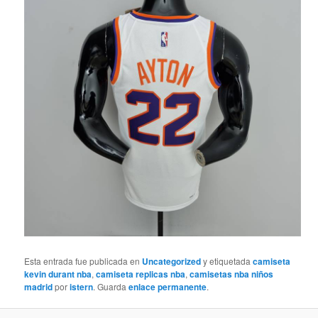
Esta entrada fue publicada en
Uncategorized
y etiquetada
camiseta
kevin durant nba
,
camiseta replicas nba
,
camisetas nba niños
madrid
por
istern
. Guarda
enlace permanente
.