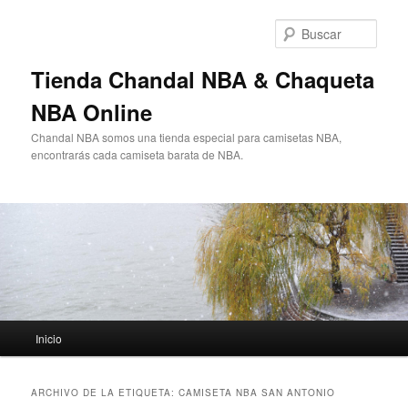
Ir
Ir
al
al
Busc
contenido
contenido
principal
secundario
Tienda Chandal NBA & Chaqueta
NBA Online
Chandal NBA somos una tienda especial para camisetas NBA,
encontrarás cada camiseta barata de NBA.
Menú
Inicio
principal
ARCHIVO DE LA ETIQUETA:
CAMISETA NBA SAN ANTONIO