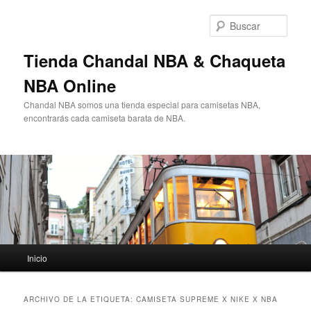
Ir
Ir
al
al
Busc
contenido
contenido
principal
secundario
Tienda Chandal NBA & Chaqueta
NBA Online
Chandal NBA somos una tienda especial para camisetas NBA,
encontrarás cada camiseta barata de NBA.
Menú
Inicio
principal
ARCHIVO DE LA ETIQUETA:
CAMISETA SUPREME X NIKE X NBA