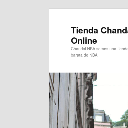
Ir
Ir
al
al
contenido
contenido
Tienda Chand
principal
secundario
Online
Chandal NBA somos una tienda 
barata de NBA.