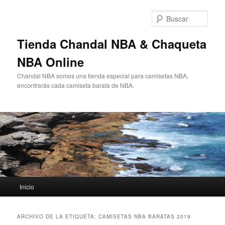
Ir
Ir
al
al
Busc
contenido
contenido
principal
secundario
Tienda Chandal NBA & Chaqueta
NBA Online
Chandal NBA somos una tienda especial para camisetas NBA,
encontrarás cada camiseta barata de NBA.
Menú
Inicio
principal
ARCHIVO DE LA ETIQUETA:
CAMISETAS NBA BARATAS 2019