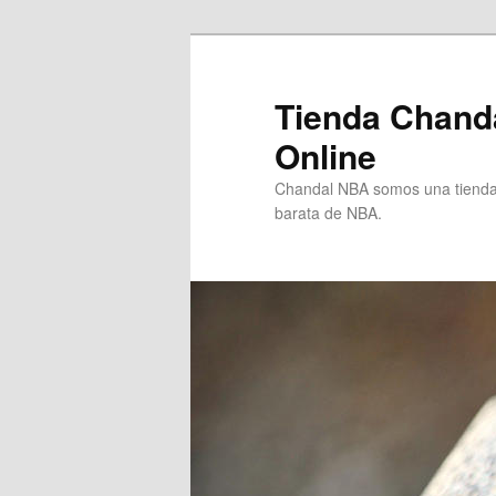
Ir
Ir
al
al
contenido
contenido
Tienda Chand
principal
secundario
Online
Chandal NBA somos una tienda 
barata de NBA.