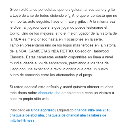
Green pidió a los periodistas que le siguieran al vestuario y gritó
a Love delante de todos diciéndole “¿ A lo que el contesta que no
le importa, acto seguido, hace un mate y grita: ¡ A la misma vez,
le dicen al jugador que si sigue jugando puede lesionarse el
tobillo. Uno de los mejores, sino el mejor jugador de la historia de
la NBA es mencionado hasta en 4 ocasiones en la serie.
También presentaron uno de los logos mas feroces en la historia
de la NBA. CAMISETAS NBA RETRO. Colección Hardwood
Classics. Estas camisetas estarán disponibles en línea a nivel
mundial desde el 29 de septiembre, premiando a los fans del
juego con una experiencia revolucionaria que crea un nuevo
punto de conexión entre los aficionados y el juego.
Si usted acarició este artículo y usted quisiera obtener muchos
más datos sobre
chaqueta nba
amablemente echa un vistazo a
nuestro propio sitio web.
Publicado en
Uncategorized
|
Etiquetado
chandal nike nba 2018
,
chaqueta beisbol nba
,
chaqueta de chándal nba l.a.lakers de
mitchell & ness