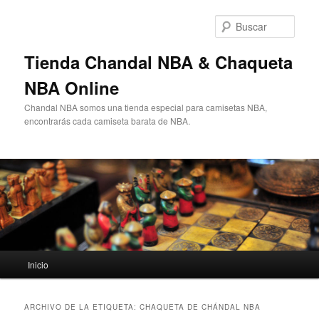
Ir
Ir
al
al
Busc
contenido
contenido
principal
secundario
Tienda Chandal NBA & Chaqueta
NBA Online
Chandal NBA somos una tienda especial para camisetas NBA,
encontrarás cada camiseta barata de NBA.
Menú
Inicio
principal
ARCHIVO DE LA ETIQUETA:
CHAQUETA DE CHÁNDAL NBA