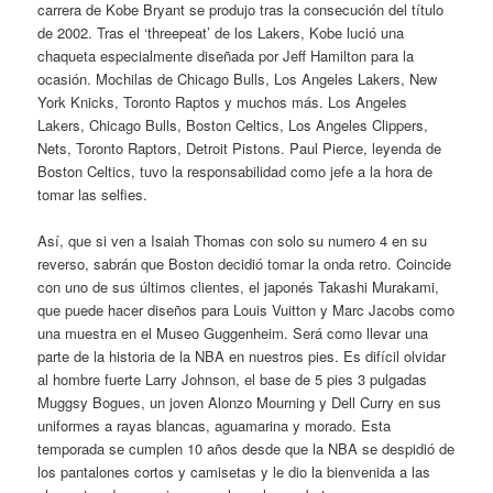
carrera de Kobe Bryant se produjo tras la consecución del título
de 2002. Tras el ‘threepeat’ de los Lakers, Kobe lució una
chaqueta especialmente diseñada por Jeff Hamilton para la
ocasión. Mochilas de Chicago Bulls, Los Angeles Lakers, New
York Knicks, Toronto Raptos y muchos más. Los Angeles
Lakers, Chicago Bulls, Boston Celtics, Los Angeles Clippers,
Nets, Toronto Raptors, Detroit Pistons. Paul Pierce, leyenda de
Boston Celtics, tuvo la responsabilidad como jefe a la hora de
tomar las selfies.
Así, que si ven a Isaiah Thomas con solo su numero 4 en su
reverso, sabrán que Boston decidió tomar la onda retro. Coincide
con uno de sus últimos clientes, el japonés Takashi Murakami,
que puede hacer diseños para Louis Vuitton y Marc Jacobs como
una muestra en el Museo Guggenheim. Será como llevar una
parte de la historia de la NBA en nuestros pies. Es difícil olvidar
al hombre fuerte Larry Johnson, el base de 5 pies 3 pulgadas
Muggsy Bogues, un joven Alonzo Mourning y Dell Curry en sus
uniformes a rayas blancas, aguamarina y morado. Esta
temporada se cumplen 10 años desde que la NBA se despidió de
los pantalones cortos y camisetas y le dio la bienvenida a las