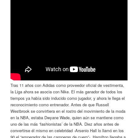
Tras 11 años con Adidas como proveedor oficial de vestimenta,
la Liga ahora se asocia con Nike. El más ganador de todos los
tiempos ya había sido inducido como jugador, y ahora le llega el
reconocimiento como entrenador. Antes de que Russell
Westbrook se convirtiera en el rostro del movimiento de la moda
en la NBA, estaba Dwyane Wade, quien aún se mantiene como
uno de las más ‘fashionistas’ de la NBA. Diez años antes de
convertirse él mismo en celebridad -Arsenio Hall lo llamó en los
90 el “emperador de las camperas de cuero”-, Hamilton llegaba a