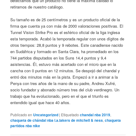
detectamos que un producto no tiene la máxima calidad lo
retiramos de nuestro catálogo.
Su tamaño es de 25 centímetros y es un producto oficial de la
firma que cuenta ya con más de 2000 valoraciones positivas. El
Tunnel Vision Strike Pro es el esférico oficial de la liga inglesa
esta temporada. Acabó la temporada regular con unos dígitos de
otros tiempos: 28,8 puntos y 9 rebotes. Este canadiense nacido
en Sudáfrica y formado en Santa Clara, ha promediado en los
744 partidos disputados en los Suns 14,4 puntos y 9,4
asistencias. Él, estuvo más acertado con el micro que en la
cancha con 0 puntos en 12 minutos. Se despojó del chandal y
entró dos minutos más en la pista. Empezó a ir a animar a la
Penya con tres años de la mano de su padre, Andreu Xufré,
socio fundador y abonado número tres del club verdinegro. Un
trabajo que ha evolucionado, pero en el que el triunfo es
entendido igual que hace 40 años.
Publicado en
Uncategorized
|
Etiquetado
chandal nba 2019
,
chaqueta de chándal nba l.a.lakers de mitchell & ness
,
chaqueta
partidos nba nike