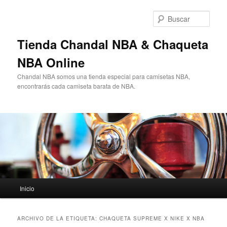
Ir
Ir
al
al
Busc
contenido
contenido
principal
secundario
Tienda Chandal NBA & Chaqueta
NBA Online
Chandal NBA somos una tienda especial para camisetas NBA,
encontrarás cada camiseta barata de NBA.
Menú
Inicio
principal
ARCHIVO DE LA ETIQUETA:
CHAQUETA SUPREME X NIKE X NBA