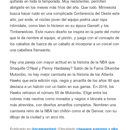
quitarás en toda la temporada. Muy resistentes, permiten
abrigarte en los meses más fríos del año. Que rudo. Minnesota
busca hacer ruido en una complicada Conferencia del Oeste este
año, por ende, el núcleo joven del equipo podría usar ropa
intimidate, como bien lo hicieron en su época Garnett y los
Timberwolves. Este nuevo diseño se inspira en la parte del motor
que le da nombre al equipo, el pistón, y juega con el concepto de
los caballos de fuerza de un caballo al incorporar a un corcel con
una cabellera flameante.
Hay una pareja con mayor actitud en la historia de la NBA que
Shaquille O’Neal y Penny Hardaway? Salón de la Fama Dikembe
Mutombo, no hay mejor camiseta en la historia de los Atlanta
Hawks que esta edición roja, negra y amarilla de los años 90 que
destaca a un halcón con un balón en sus garras. En 2016, los
Hawks retiraron el número 55 de Mutombo. Elige entre los
colores más neutros como morados y negros o lánzate a tonos
más atrevidos, con diseños amarillos completos. Nombren una
camiseta retro de la NBA tan chillón como el de Denver, con su
dibujo de la ciudad y un arco iris.
Publicado en
Uncategorized
|
Etiquetado
chaqueta supreme x nike