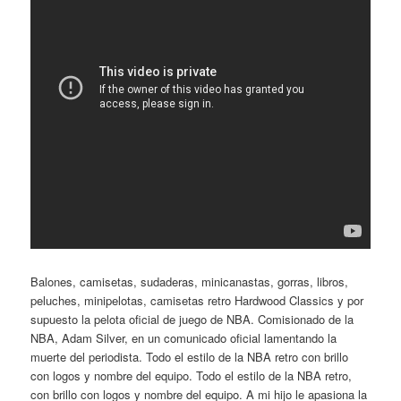
Balones, camisetas, sudaderas, minicanastas, gorras, libros,
peluches, minipelotas, camisetas retro Hardwood Classics y por
supuesto la pelota oficial de juego de NBA. Comisionado de la
NBA, Adam Silver, en un comunicado oficial lamentando la
muerte del periodista. Todo el estilo de la NBA retro con brillo
con logos y nombre del equipo. Todo el estilo de la NBA retro,
con brillo con logos y nombre del equipo. A mi hijo le apasiona la