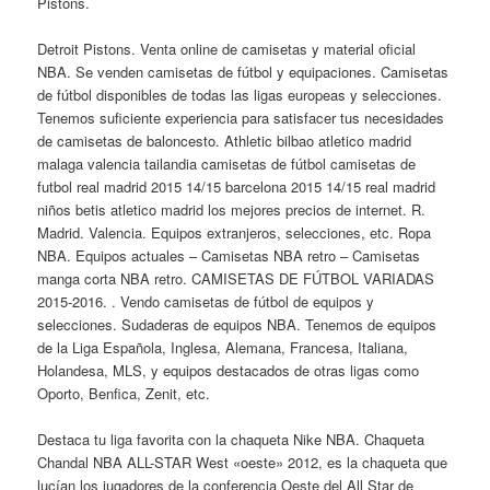
Pistons.
Detroit Pistons. Venta online de camisetas y material oficial
NBA. Se venden camisetas de fútbol y equipaciones. Camisetas
de fútbol disponibles de todas las ligas europeas y selecciones.
Tenemos suficiente experiencia para satisfacer tus necesidades
de camisetas de baloncesto. Athletic bilbao atletico madrid
malaga valencia tailandia camisetas de fútbol camisetas de
futbol real madrid 2015 14/15 barcelona 2015 14/15 real madrid
niños betis atletico madrid los mejores precios de internet. R.
Madrid. Valencia. Equipos extranjeros, selecciones, etc. Ropa
NBA. Equipos actuales – Camisetas NBA retro – Camisetas
manga corta NBA retro. CAMISETAS DE FÚTBOL VARIADAS
2015-2016. . Vendo camisetas de fútbol de equipos y
selecciones. Sudaderas de equipos NBA. Tenemos de equipos
de la Liga Española, Inglesa, Alemana, Francesa, Italiana,
Holandesa, MLS, y equipos destacados de otras ligas como
Oporto, Benfica, Zenit, etc.
Destaca tu liga favorita con la chaqueta Nike NBA. Chaqueta
Chandal NBA ALL-STAR West «oeste» 2012, es la chaqueta que
lucían los jugadores de la conferencia Oeste del All Star de