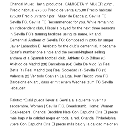
Chandal Mujer. Hay 5 productos. CAMISETA 1ª MUJER 20/21.
Precio habitual €75,00 Precio de venta €75,00 Precio habitual
€75,00 Precio unitario / por . Mujer de Bacca 2. Sevilla FC
Sevilla FC. Sevilla FC Recommended for you. While remaining
an independent club, Híspalis played for the next three seasons
in Sevilla FC’s training facilities using its name, kit and.
Centennial Anthem of Sevilla FC: Composed in 2005 by singer
Javier Labandón El Arrebato for the club’s centennial, it became
Spain’s number one single and the second-highest selling
anthem of a Spanish football club. Athletic Club Bilbao (0)
Atlético de Madrid (28) Barcelona (64) Celta De Vigo (2) Real
Betis (1) Real Madrid (66) Real Sociedad (1) Sevilla FC (1)
Valencia (2) Ver todo Spanish La Liga. Ivan Rakitic vom FC
Barcelona erklärt , dass er mit einem Wechsel zum FC Sevilla
liebäugelt.
Rakitic: “Ojalá pueda llevar al Sevilla al siguiente nivel” 18
septiembre. Women | Sevilla F.C. Breadcrumb. Home; Women
Goalkeepers. Chandal Brooklyn Nets Con Capucha Gris El precio
más bajo y la calidad mejor en toda la red. Chandal Philadelphia
76ers Con Capucha Gris El precio más bajo y la calidad mejor en