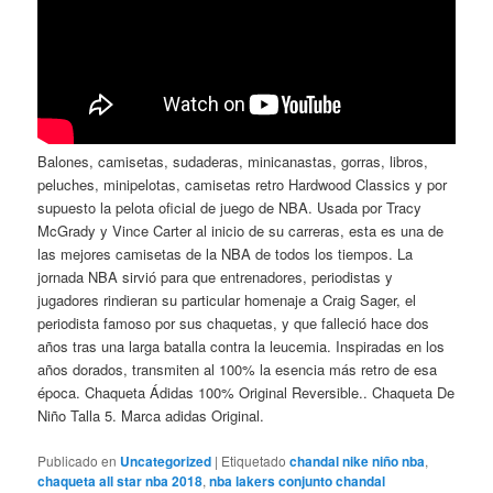
Balones, camisetas, sudaderas, minicanastas, gorras, libros,
peluches, minipelotas, camisetas retro Hardwood Classics y por
supuesto la pelota oficial de juego de NBA. Usada por Tracy
McGrady y Vince Carter al inicio de su carreras, esta es una de
las mejores camisetas de la NBA de todos los tiempos. La
jornada NBA sirvió para que entrenadores, periodistas y
jugadores rindieran su particular homenaje a Craig Sager, el
periodista famoso por sus chaquetas, y que falleció hace dos
años tras una larga batalla contra la leucemia. Inspiradas en los
años dorados, transmiten al 100% la esencia más retro de esa
época. Chaqueta Ádidas 100% Original Reversible.. Chaqueta De
Niño Talla 5. Marca adidas Original.
Publicado en
Uncategorized
|
Etiquetado
chandal nike niño nba
,
chaqueta all star nba 2018
,
nba lakers conjunto chandal