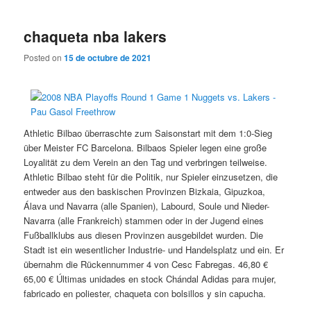
chaqueta nba lakers
Posted on
15 de octubre de 2021
Athletic Bilbao überraschte zum Saisonstart mit dem 1:0-Sieg
über Meister FC Barcelona. Bilbaos Spieler legen eine große
Loyalität zu dem Verein an den Tag und verbringen teilweise.
Athletic Bilbao steht für die Politik, nur Spieler einzusetzen, die
entweder aus den baskischen Provinzen Bizkaia, Gipuzkoa,
Álava und Navarra (alle Spanien), Labourd, Soule und Nieder-
Navarra (alle Frankreich) stammen oder in der Jugend eines
Fußballklubs aus diesen Provinzen ausgebildet wurden. Die
Stadt ist ein wesentlicher Industrie- und Handelsplatz und ein. Er
übernahm die Rückennummer 4 von Cesc Fabregas. 46,80 €
65,00 € Últimas unidades en stock Chándal Adidas para mujer,
fabricado en poliester, chaqueta con bolsillos y sin capucha.