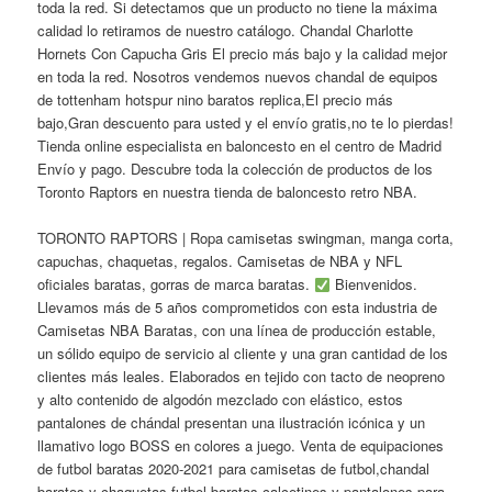
toda la red. Si detectamos que un producto no tiene la máxima
calidad lo retiramos de nuestro catálogo. Chandal Charlotte
Hornets Con Capucha Gris El precio más bajo y la calidad mejor
en toda la red. Nosotros vendemos nuevos chandal de equipos
de tottenham hotspur nino baratos replica,El precio más
bajo,Gran descuento para usted y el envío gratis,no te lo pierdas!
Tienda online especialista en baloncesto en el centro de Madrid
Envío y pago. Descubre toda la colección de productos de los
Toronto Raptors en nuestra tienda de baloncesto retro NBA.
TORONTO RAPTORS | Ropa camisetas swingman, manga corta,
capuchas, chaquetas, regalos. Camisetas de NBA y NFL
oficiales baratas, gorras de marca baratas.
Bienvenidos.
Llevamos más de 5 años comprometidos con esta industria de
Camisetas NBA Baratas, con una línea de producción estable,
un sólido equipo de servicio al cliente y una gran cantidad de los
clientes más leales. Elaborados en tejido con tacto de neopreno
y alto contenido de algodón mezclado con elástico, estos
pantalones de chándal presentan una ilustración icónica y un
llamativo logo BOSS en colores a juego. Venta de equipaciones
de futbol baratas 2020-2021 para camisetas de futbol,chandal
baratos y chaquetas futbol baratas,calcetines y pantalones para