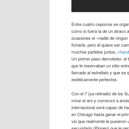
Entre cuatro ceporros se organ
como si fuera la de un atraco 
ocasiones el «nadie de ningún 
ficharle, pero él quiere ser c
muchos partidos juntos,
chand
Un primer paso demoledor, el t
que le reservaban un sitio entr
llamado al estrellato y que se
estéticamente perfectos.
Con el 7 (ya retirado) de los 
mirar el aro y comenzó a anotar
internacional será capaz de ha
en Chicago hasta ganar el pri
vio que realmente le pusieron u
secundario (Pippen) que le per