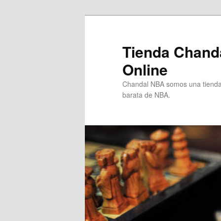
Ir
Ir
al
al
contenido
contenido
Tienda Chand
principal
secundario
Online
Chandal NBA somos una tienda 
barata de NBA.