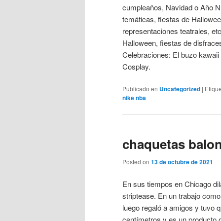
cumpleaños, Navidad o Año Nue
temáticas, fiestas de Hallowee
representaciones teatrales, etc
Halloween, fiestas de disfrace
Celebraciones: El buzo kawaii 
Cosplay.
Publicado en
Uncategorized
|
Etiqu
nike nba
chaquetas balo
Posted on
13 de octubre de 2021
En sus tiempos en Chicago dil
striptease. En un trabajo como
luego regaló a amigos y tuvo 
centímetros y es un producto o