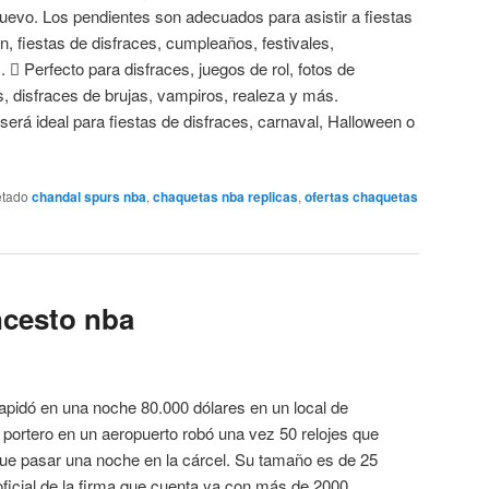
vo. Los pendientes son adecuados para asistir a fiestas
n, fiestas de disfraces, cumpleaños, festivales,
.  Perfecto para disfraces, juegos de rol, fotos de
s, disfraces de brujas, vampiros, realeza y más.
será ideal para fiestas de disfraces, carnaval, Halloween o
etado
chandal spurs nba
,
chaquetas nba replicas
,
ofertas chaquetas
ncesto nba
apidó en una noche 80.000 dólares en un local de
 portero en un aeropuerto robó una vez 50 relojes que
que pasar una noche en la cárcel. Su tamaño es de 25
ficial de la firma que cuenta ya con más de 2000