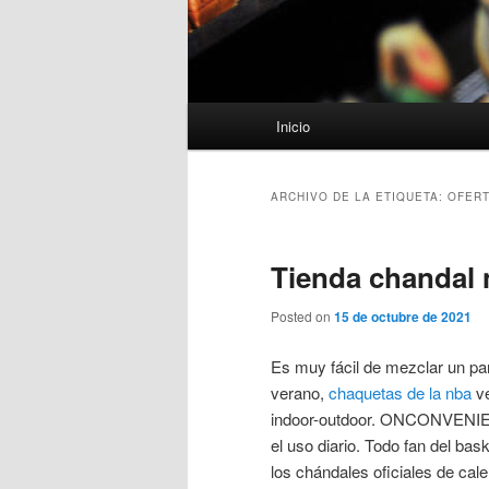
Menú
Inicio
principal
ARCHIVO DE LA ETIQUETA:
OFERT
Tienda chandal n
Posted on
15 de octubre de 2021
Es muy fácil de mezclar un pa
verano,
chaquetas de la nba
ve
indoor-outdoor. ONCONVENIENTE
el uso diario. Todo fan del ba
los chándales oficiales de cal