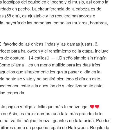
s logotipos del equipo en el pecho y el muslo, así como la
ordado en pecho. La circunferencia de la cabeza es de
 (58 cm), es ajustable y no requiere pasadores o
la mayoría de las personas, como las mujeres, hombres,
l favorito de las chicas lindas y las damas justas. 3.
fecto para halloween y el rendimiento de la etapa. Incluye
nes de costura. 【4 estilos】 – 1.Diseño simple sin ningún
Como pijama – es un mono mullido para los días fríos;
quellos que simplemente les gusta pasar el día en la
lamente se viste y se sentirá bien todo el día en este
ace es contestar a la cuestión de si efectivamente este
dad requerida.
esta página y elige la talla que más te convenga.
o de Asia, es mejor compra una talla más grande de lo
adema, varita mágica, trenza, guantes de talla única. Puedes
miliares como un pequeño regalo de Halloween. Regalo de