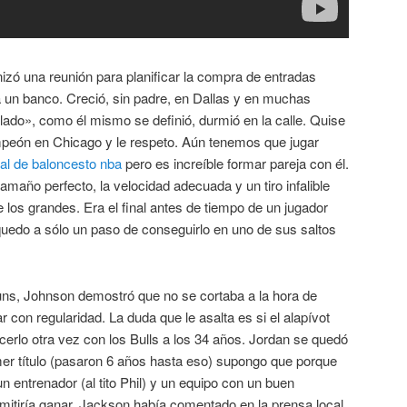
izó una reunión para planificar la compra de entradas
a un banco. Creció, sin padre, en Dallas y en muchas
lado», como él mismo se definió, durmió en la calle. Quise
ampeón en Chicago y le respeto. Aún tenemos que jugar
al de baloncesto nba
pero es increíble formar pareja con él.
amaño perfecto, la velocidad adecuada y un tiro infalible
e los grandes. Era el final antes de tiempo de un jugador
 quedo a sólo un paso de conseguirlo en uno de sus saltos
Suns, Johnson demostró que no se cortaba a la hora de
 con regularidad. La duda que le asalta es si el alapívot
cerlo otra vez con los Bulls a los 34 años. Jordan se quedó
mer título (pasaron 6 años hasta eso) supongo que porque
n entrenador (al tito Phil) y un equipo con un buen
mitiría ganar. Jackson había comentado en la prensa local