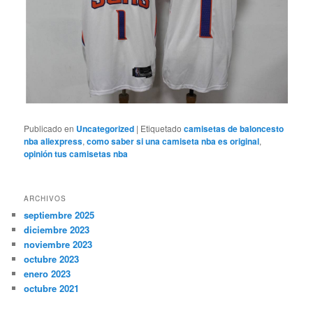
Publicado en
Uncategorized
|
Etiquetado
camisetas de baloncesto
nba aliexpress
,
como saber si una camiseta nba es original
,
opinión tus camisetas nba
ARCHIVOS
septiembre 2025
diciembre 2023
noviembre 2023
octubre 2023
enero 2023
octubre 2021