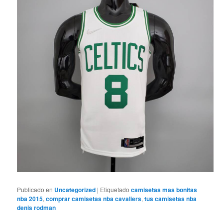
Publicado en
Uncategorized
|
Etiquetado
camisetas mas bonitas
nba 2015
,
comprar camisetas nba cavaliers
,
tus camisetas nba
denis rodman