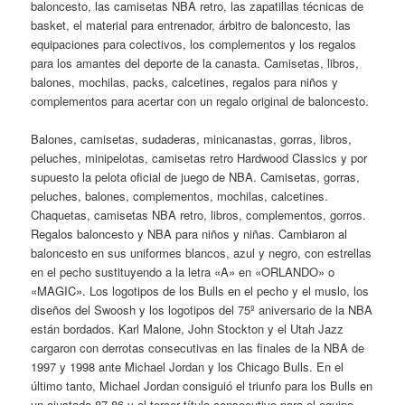
baloncesto, las camisetas NBA retro, las zapatillas técnicas de
basket, el material para entrenador, árbitro de baloncesto, las
equipaciones para colectivos, los complementos y los regalos
para los amantes del deporte de la canasta. Camisetas, libros,
balones, mochilas, packs, calcetines, regalos para niños y
complementos para acertar con un regalo original de baloncesto.
Balones, camisetas, sudaderas, minicanastas, gorras, libros,
peluches, minipelotas, camisetas retro Hardwood Classics y por
supuesto la pelota oficial de juego de NBA. Camisetas, gorras,
peluches, balones, complementos, mochilas, calcetines.
Chaquetas, camisetas NBA retro, libros, complementos, gorros.
Regalos baloncesto y NBA para niños y niñas. Cambiaron al
baloncesto en sus uniformes blancos, azul y negro, con estrellas
en el pecho sustituyendo a la letra «A» en «ORLANDO» o
«MAGIC». Los logotipos de los Bulls en el pecho y el muslo, los
diseños del Swoosh y los logotipos del 75º aniversario de la NBA
están bordados. Karl Malone, John Stockton y el Utah Jazz
cargaron con derrotas consecutivas en las finales de la NBA de
1997 y 1998 ante Michael Jordan y los Chicago Bulls. En el
último tanto, Michael Jordan consiguió el triunfo para los Bulls en
un ajustado 87-86 y el tercer título consecutivo para el equipo.