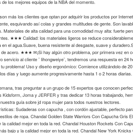
es de los mejores equipos de la NBA del momento.
on más los clientes que optan por adquirir los productos por Internet
te, esquivando así colas y grandes multitudes de gente. Son lavab
s. Materiales de alta calidad para una comodidad muy alta: fuerte pero
ntes. ★★★ Calidad: los materiales ligeros se reduce considerableme
a en el agua.Suave, buena resistente al desgaste, suave y duradero.
n de acero. ★★★ ✉¡Si hay algún otro problema, por primera vez en c
o servicio al cliente ¨ lihongweiye¨, tendremos una respuesta en 24 
 tu problema! Uso y diseño ergonómico: Comience utilizándolo de 20
los días y luego aumente progresivamente hasta 1 o 2 horas diarias.
mana, tras preguntar a un grupo de 15 expertos que conocen perfe
s Kidsform, Joma y JERFER y tras dedicar 13 horas trabajando, he
nuestra guía sobre jd ropa mujer para todos nuestros lectores.
sticas: Sudaderas con capucha , con cordón ajustable, perfecto par
 estilos de ropa. Chandal Golden State Warriors Con Capucha Gris El
y la calidad mejor en toda la red. Chandal Houston Rockets Con Cap
más bajo y la calidad mejor en toda la red. Chandal New York Knicks