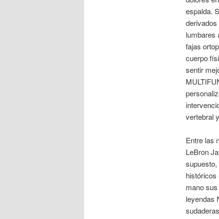
espalda. S
derivados 
lumbares a
fajas orto
cuerpo fís
sentir mej
MULTIFUNC
personaliz
intervenci
vertebral y
Entre las
LeBron Jam
supuesto, 
históricos
mano sus s
leyendas 
sudaderas 