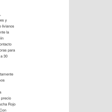
,
les y
 livianos
nte la
Sin
ontacto
horas para
 a 30
ctamente
mos
a
 precio
ucha Rojo
 Con