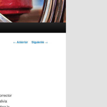
Navegación
←
Anterior
Siguiente
→
de
entradas
orrector
livia
irar la