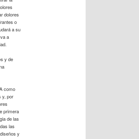
dolores
ar dolores
irantes o
yudará a su
 va a
dad.
es y de
mna
NBA como
 y, por
ores
de primera
ia de las
das las
 diseños y