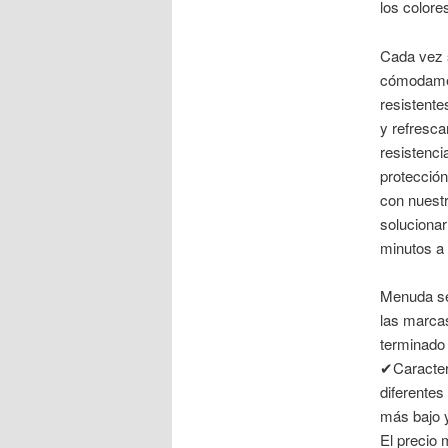
los color
Cada vez s
cómodamen
resistente
y refresca
resistenci
protecció
con nuestr
solucionar
minutos a 
Menuda se
las marca
terminado 
✔Caracterí
diferentes
más bajo 
El precio 