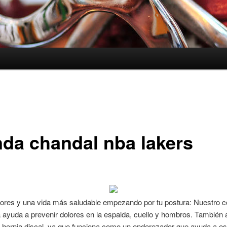
nda chandal nba lakers
ores y una vida más saludable empezando por tu postura: Nuestro c
 ayuda a prevenir dolores en la espalda, cuello y hombros. También a
 hernia discal, ya que funciona como un enderezador que ayuda a est