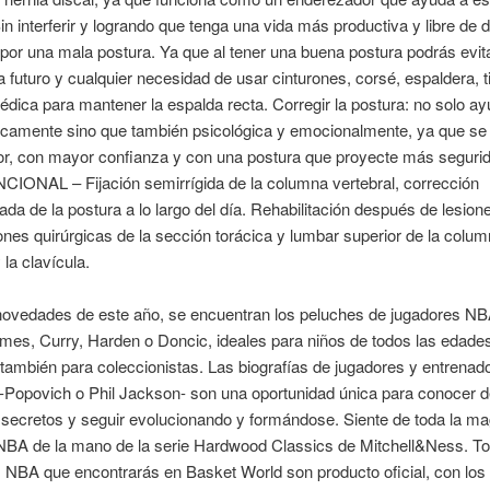
in interferir y logrando que tenga una vida más productiva y libre de 
por una mala postura. Ya que al tener una buena postura podrás evit
 futuro y cualquier necesidad de usar cinturones, corsé, espaldera, t
pédica para mantener la espalda recta. Corregir la postura: no solo a
icamente sino que también psicológica y emocionalmente, ya que se
or, con mayor confianza y con una postura que proyecte más seguri
IONAL – Fijación semirrígida de la columna vertebral, corrección
ada de la postura a lo largo del día. Rehabilitación después de lesion
ones quirúrgicas de la sección torácica y lumbar superior de la colu
 la clavícula.
 novedades de este año, se encuentran los peluches de jugadores 
es, Curry, Harden o Doncic, ideales para niños de todos las edades
también para coleccionistas. Las biografías de jugadores y entrenad
 -Popovich o Phil Jackson- son una oportunidad única para conocer 
ecretos y seguir evolucionando y formándose. Siente de toda la mag
NBA de la mano de la serie Hardwood Classics de Mitchell&Ness. To
NBA que encontrarás en Basket World son producto oficial, con los