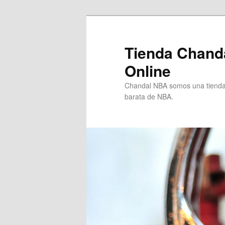
Ir
al
contenido
Tienda Chand
principal
Online
Chandal NBA somos una tienda 
barata de NBA.