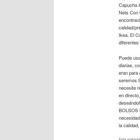
Capucha Az
Nets Con C
encontrar
calidad/pr
Ikea, El C
diferentes
Puede usar
diarias, c
eran para 
seremos Sa
necesite r
en directo
deseándol
BOLSOS UT
necesidad
la calidad
Esta entrad