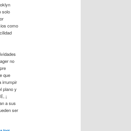
ooklyn
o solo
or
rcios como
cilidad
tividades
Sager no
mpre
le que
a irrumpir
l plano y
E, ¡
an a sus
ueden ser
a foot