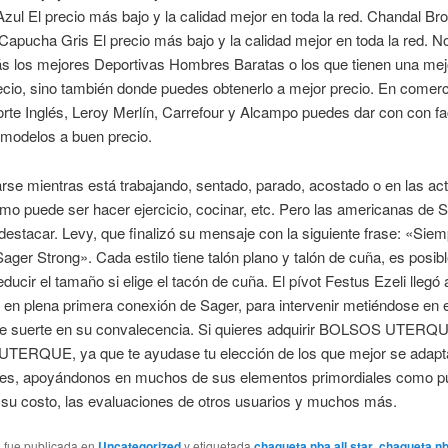
ul El precio más bajo y la calidad mejor en toda la red. Chandal Br
apucha Gris El precio más bajo y la calidad mejor en toda la red. N
ás los mejores Deportivas Hombres Baratas o los que tienen una mej
ecio, sino también donde puedes obtenerlo a mejor precio. En come
orte Inglés, Leroy Merlín, Carrefour y Alcampo puedes dar con con fa
 modelos a buen precio.
se mientras está trabajando, sentado, parado, acostado o en las ac
omo puede ser hacer ejercicio, cocinar, etc. Pero las americanas de 
destacar. Levy, que finalizó su mensaje con la siguiente frase: «Sie
ger Strong». Cada estilo tiene talón plano y talón de cuña, es posib
educir el tamaño si elige el tacón de cuña. El pívot Festus Ezeli llegó 
, en plena primera conexión de Sager, para intervenir metiéndose en e
e suerte en su convalecencia. Si quieres adquirir BOLSOS UTERQU
ERQUE, ya que te ayudase tu elección de los que mejor se adapt
es, apoyándonos en muchos de sus elementos primordiales como p
, su costo, las evaluaciones de otros usuarios y muchos más.
a fue publicada en
Uncategorized
y etiquetada
chaqueta nba all star
,
chaqueta nb