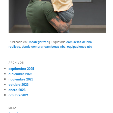
Publicado en
Uncategorized
|
Etiquetado
camisetas de nba
replicas
,
donde comprar camisetas nba
,
equipaciones nba
ARCHIVOS
septiembre 2025
diciembre 2023
noviembre 2023
octubre 2023
enero 2023
octubre 2021
META