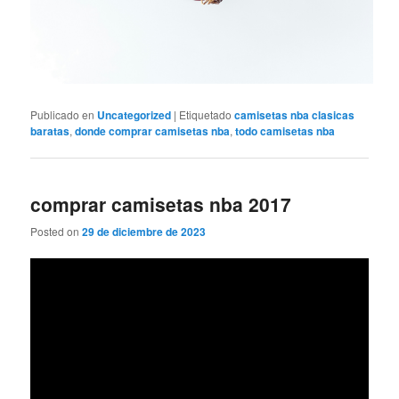
Publicado en
Uncategorized
|
Etiquetado
camisetas nba clasicas
baratas
,
donde comprar camisetas nba
,
todo camisetas nba
comprar camisetas nba 2017
Posted on
29 de diciembre de 2023