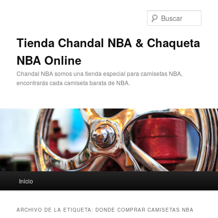
Ir
Ir
al
al
Busc
contenido
contenido
principal
secundario
Tienda Chandal NBA & Chaqueta
NBA Online
Chandal NBA somos una tienda especial para camisetas NBA,
encontrarás cada camiseta barata de NBA.
Menú
Inicio
principal
ARCHIVO DE LA ETIQUETA:
DONDE COMPRAR CAMISETAS NBA