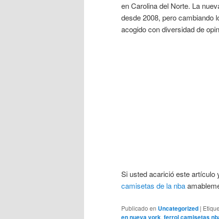
en Carolina del Norte. La nuev
desde 2008, pero cambiando lo
acogido con diversidad de opin
Si usted acarició este artícul
camisetas de la nba
amablement
Publicado en
Uncategorized
|
Etiqu
en nueva york
,
ferrol camisetas nb