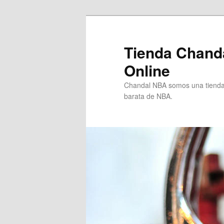
Ir
Ir
al
al
contenido
contenido
Tienda Chand
principal
secundario
Online
Chandal NBA somos una tienda 
barata de NBA.